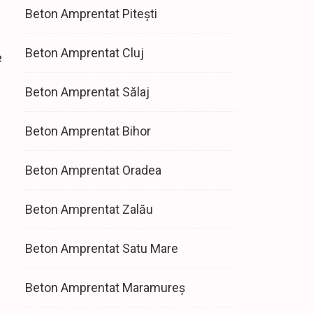
Beton Amprentat Pitești
Beton Amprentat Cluj
e
Beton Amprentat Sălaj
Beton Amprentat Bihor
Beton Amprentat Oradea
Beton Amprentat Zalău
Beton Amprentat Satu Mare
Beton Amprentat Maramureș