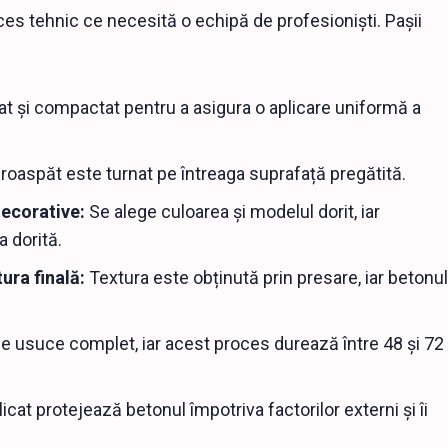
es tehnic ce necesită o echipă de profesioniști. Pașii
at și compactat pentru a asigura o aplicare uniformă a
roaspăt este turnat pe întreaga suprafață pregătită.
decorative:
Se alege culoarea și modelul dorit, iar
a dorită.
ura finală:
Textura este obținută prin presare, iar betonul
e usuce complet, iar acest proces durează între 48 și 72
icat protejează betonul împotriva factorilor externi și îi