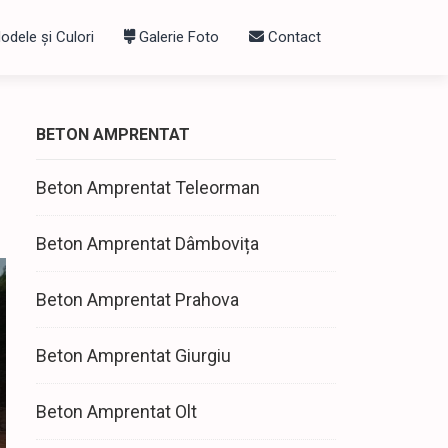
dele și Culori
Galerie Foto
Contact
BETON AMPRENTAT
Beton Amprentat Teleorman
Beton Amprentat Dâmbovița
Beton Amprentat Prahova
Beton Amprentat Giurgiu
Beton Amprentat Olt