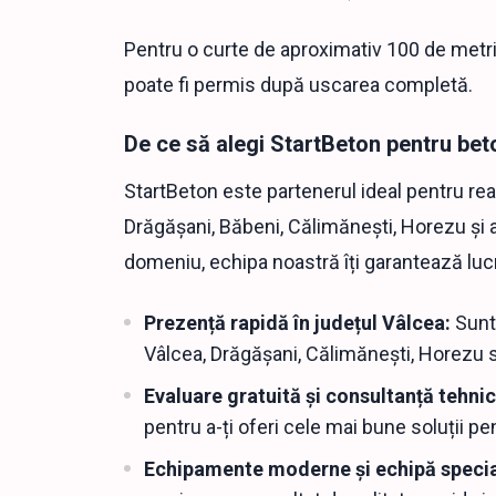
Pentru o curte de aproximativ 100 de metri pă
poate fi permis după uscarea completă.
De ce să alegi StartBeton pentru be
StartBeton este partenerul ideal pentru re
Drăgășani, Băbeni, Călimănești, Horezu și al
domeniu, echipa noastră îți garantează lucrăr
Prezență rapidă în județul Vâlcea:
Sunte
Vâlcea, Drăgășani, Călimănești, Horezu sa
Evaluare gratuită și consultanță tehnic
pentru a-ți oferi cele mai bune soluții pe
Echipamente moderne și echipă specia