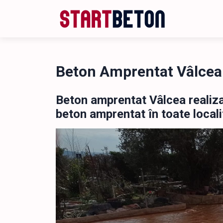
Beton Amprentat Vâlcea
Beton amprentat Vâlcea realiza
beton amprentat în toate localit